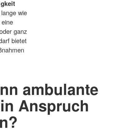
gkeit
 lange wie
e
eine
 oder ganz
arf bietet
aßnahmen
nn ambulante
 in Anspruch
n?