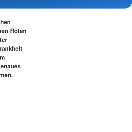
chen
hen Roten
ter
rankheit
im
genaues
mmen.