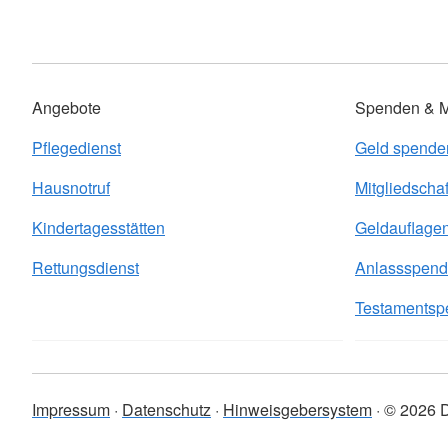
Angebote
Spenden & Mi
Pflegedienst
Geld spende
Hausnotruf
Mitgliedschaf
Kindertagesstätten
Geldauflage
Rettungsdienst
Anlassspen
Testamentsp
Impressum
Datenschutz
Hinweisgebersystem
© 2026 D