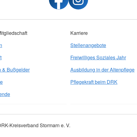
tgliedschaft
Karriere
n
Stellenangebote
t
Freiwilliges Soziales Jahr
n & Bußgelder
Ausbildung in der Altenpflege
de
Pflegekraft beim DRK
ende
RK-Kreisverband Stormarn e. V.