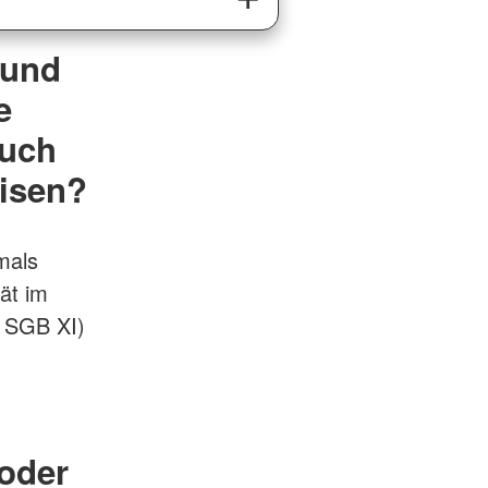
 und
e
such
isen?
mals
ät im
3 SGB XI)
 oder