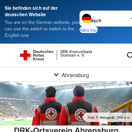
Sie befinden sich auf der
Sprache wechseln zu
deutschen Website
You are on the German website, you
can use the switch to switch to the
Alles klar
English one
DRK-Kreisverband
Stormarn e. V.
Ahrensburg
Foto: F. Weingardt / DRK e.V.
DRK-Ortsverein Ahrensburg