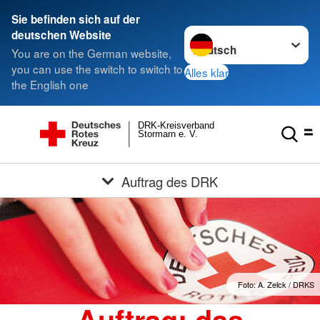
Sie befinden sich auf der
Sprache wechseln zu
deutschen Website
You are on the German website,
you can use the switch to switch to
Alles klar
the English one
DRK-Kreisverband
Stormarn e. V.
Auftrag des DRK
Foto: A. Zelck / DRKS
Auftrag: das