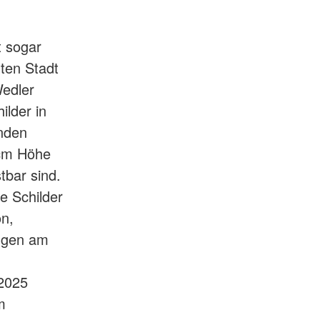
t sogar
mten Stadt
Wedler
lder in
inden
 cm Höhe
tbar sind.
e Schilder
on,
ungen am
.2025
m