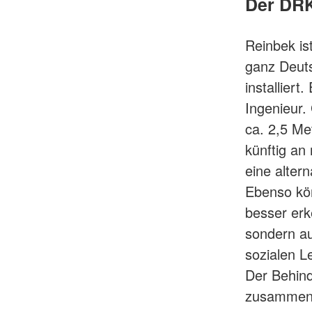
Der DRK
Reinbek is
ganz Deuts
installier
Ingenieur.
ca. 2,5 Me
künftig an
eine alter
Ebenso kön
besser erk
sondern au
sozialen L
Der Behind
zusammen m