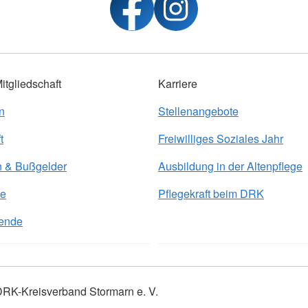
tgliedschaft
Karriere
n
Stellenangebote
t
Freiwilliges Soziales Jahr
n & Bußgelder
Ausbildung in der Altenpflege
de
Pflegekraft beim DRK
ende
RK-Kreisverband Stormarn e. V.