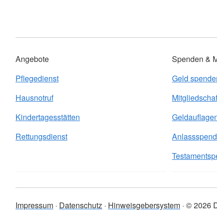
Angebote
Spenden & Mi
Pflegedienst
Geld spende
Hausnotruf
Mitgliedschaf
Kindertagesstätten
Geldauflage
Rettungsdienst
Anlassspen
Testamentsp
Impressum
Datenschutz
Hinweisgebersystem
© 2026 D