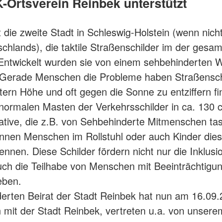
-Ortsverein Reinbek unterstützt
t die zweite Stadt in Schleswig-Holstein (wenn nich
chlands), die taktile Straßenschilder im der gesa
t. Entwickelt wurden sie von einem sehbehinderten 
 Gerade Menschen die Probleme haben Straßenschi
tern Höhe und oft gegen die Sonne zu entziffern f
 normalen Masten der Verkehrsschilder in ca. 130
native, die z.B. von Sehbehinderte Mitmenschen tas
nen Menschen im Rollstuhl oder auch Kinder dies
ennen. Diese Schilder fördern nicht nur die Inklusi
ch die Teilhabe von Menschen mit Beeinträchtig
eben.
erten Beirat der Stadt Reinbek hat nun am 16.09
it der Stadt Reinbek, vertreten u.a. von unsere