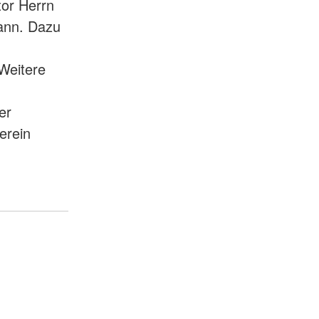
or Herrn
gann. Dazu
Weitere
er
erein