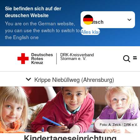
Sie befinden sich auf der
Sprache wechseln zu
deutschen Website
You are on the German website,
you can use the switch to switch to
Alles klar
the English one
DRK-Kreisverband
Stormarn e. V.
Krippe Niebüllweg (Ahrensburg)
Foto: A. Zelck / DRK e.V.
Kindertageseinrichtung