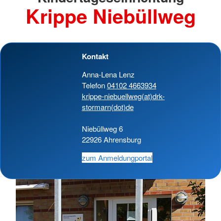
Krippe Niebüllweg
Kontakt
Anna-Lena Lenz
Telefon
04102 4663934
krippe-niebuellweg(at)drk-
stormarn(dot)de
Niebüllweg 6
22926 Ahrensburg
zum Anmeldungportal