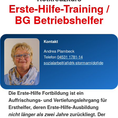
Erste-Hilfe-Training /
BG Betriebshelfer
Kontakt
Andrea Plambeck
Telefon
04531 1781-14
sozialarbeit(at)drk-stormarn(dot)de
Die Erste-Hilfe Fortbildung ist ein
Auffrischungs- und Vertiefungslehrgang für
Ersthelfer, deren Erste-Hilfe-Ausbildung
nicht länger als zwei Jahre
zurückliegt. Der