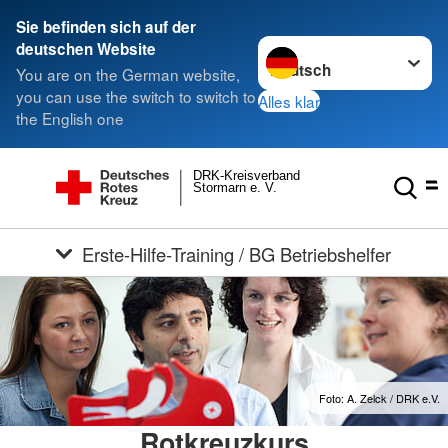
Sie befinden sich auf der
Sprache wechseln zu
deutschen Website
You are on the German website,
you can use the switch to switch to
Alles klar
the English one
DRK-Kreisverband
Stormarn e. V.
Erste-Hilfe-Training / BG Betriebshelfer
Foto: A. Zelck / DRK e.V.
Rotkreuzkurs